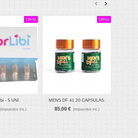
Oferta
Oferta
bi - 5 UNI.
MENS DF 41 20 CAPSULAS.
MENS DF
ito
Favorito
F
85,00 €
44,2
(impuestos inc.)
(impuestos inc.)