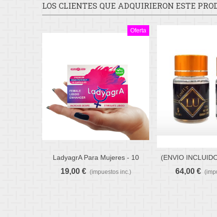
LOS CLIENTES QUE ADQUIRIERON ESTE PR
Oferta
LadyagrA Para Mujeres - 10
(ENVIO INCLUIDO
Favorito
Favorito
Cápsulas
2 (10 CAP
19,00 €
64,00 €
(impuestos inc.)
(imp