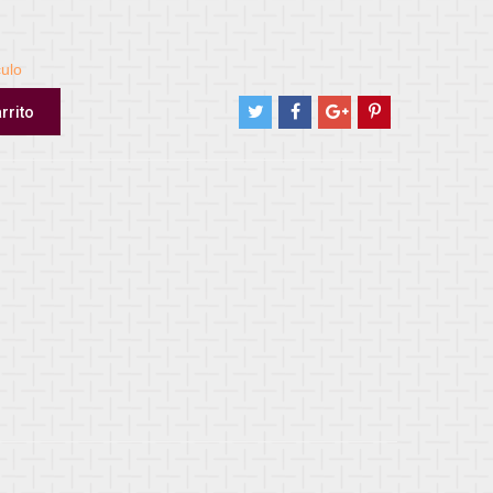
culo
rrito