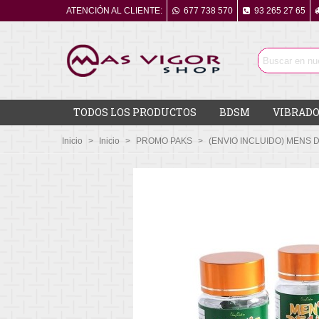
ATENCIÓN AL CLIENTE:
677 738 570
93 265 27 65
TODOS LOS PRODUCTOS
BDSM
VIBRADO
Inicio
>
Inicio
>
PROMO PAKS
>
(ENVIO INCLUIDO) MENS D