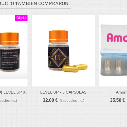
ODUCTO TAMBIÉN COMPRARON:
Oferta
) LEVEL UP X
LEVEL UP - 5 CAPSULAS
Amorli
Favorito
Favor
SULAS)
32,00 €
35,50 €
uestos inc.)
(impuestos inc.)