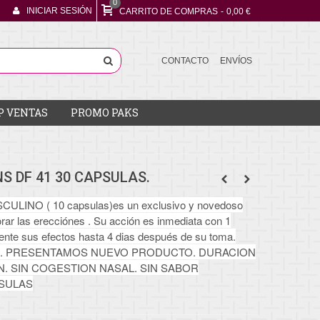
0
INICIAR SESIÓN
CARRITO DE COMPRAS
-
0,00 €
CONTACTO
ENVÍOS
P VENTAS
PROMO PAKS
NS DF 41 30 CAPSULAS.
INO ( 10 capsulas)es un exclusivo y novedoso
rar las erecciónes . Su acción es inmediata con 1
iente sus efectos hasta 4 dias después de su toma.
S) . PRESENTAMOS NUEVO PRODUCTO. DURACION
IEN. SIN COGESTION NASAL. SIN SABOR
PSULAS