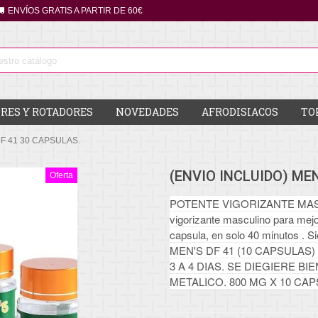
ENVÍOS GRATIS A PARTIR DE 60€
RES Y ROTADORES
NOVEDADES
AFRODISIACOS
TO
F 41 30 CAPSULAS.
(ENVIO INCLUIDO) ME
Oferta
POTENTE VIGORIZANTE MASCUL
vigorizante masculino para mejo
capsula, en solo 40 minutos . S
MEN'S DF 41 (10 CAPSULA
3 A 4 DIAS. SE DIEGIERE B
METALICO. 800 MG X 10 CA